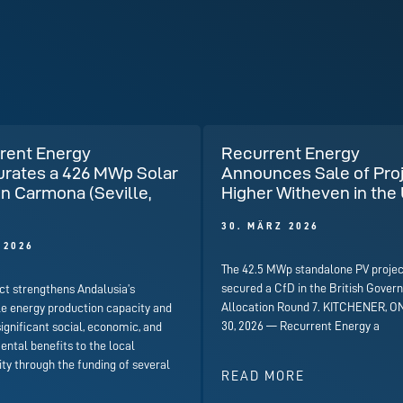
rent Energy
Recurrent Energy
urates a 426 MWp Solar
Announces Sale of Pro
in Carmona (Seville,
Higher Witheven in the
)
30. MÄRZ 2026
I 2026
The 42.5 MWp standalone PV projec
secured a CfD in the British Gover
ct strengthens Andalusia’s
Allocation Round 7. KITCHENER, ON
e energy production capacity and
30, 2026 — Recurrent Energy a
significant social, economic, and
ntal benefits to the local
y through the funding of several
READ MORE