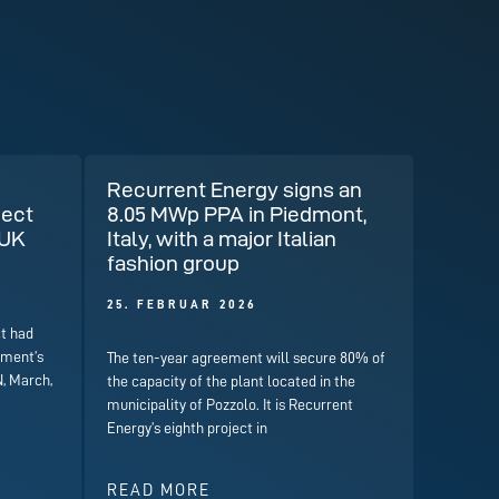
Recurrent Energy signs an
ject
8.05 MWp PPA in Piedmont,
 UK
Italy, with a major Italian
fashion group
25. FEBRUAR 2026
t had
nment’s
The ten-year agreement will secure 80% of
, March,
the capacity of the plant located in the
municipality of Pozzolo. It is Recurrent
Energy’s eighth project in
READ MORE