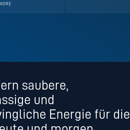
MORE
fern saubere,
ässige und
ingliche Energie für die
heute und morgen.