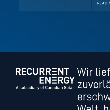
READ 
Wir lie
zuverl
erschw
Welt, 