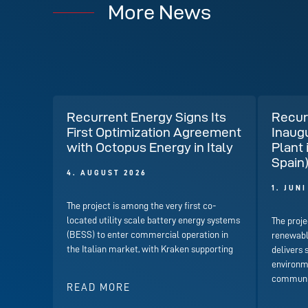
More News
Recurrent Energy Signs Its
Recur
First Optimization Agreement
Inaug
with Octopus Energy in Italy
Plant 
Spain
4. AUGUST 2026
1. JUN
The project is among the very first co-
located utility scale battery energy systems
The proje
(BESS) to enter commercial operation in
renewabl
the Italian market, with Kraken supporting
delivers 
environme
communit
READ MORE