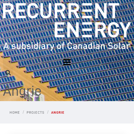
Angrie
/
/
HOME
PROJECTS
ANGRIE