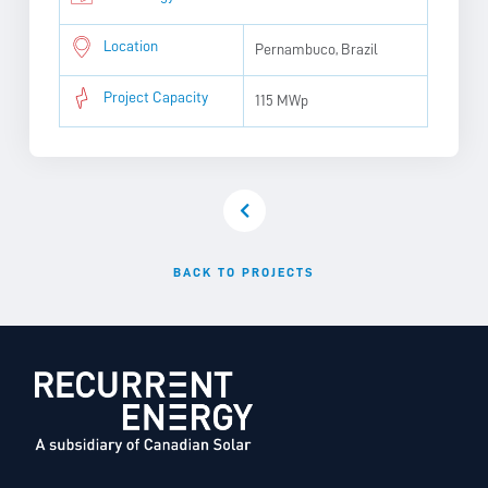
Location
Pernambuco, Brazil
Project Capacity
115 MWp
BACK TO PROJECTS