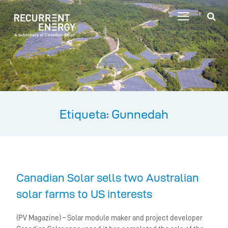
Etiqueta: Gunnedah
Canadian Solar sells two Australian
solar farms to US interests
(PV Magazine) – Solar module maker and project developer