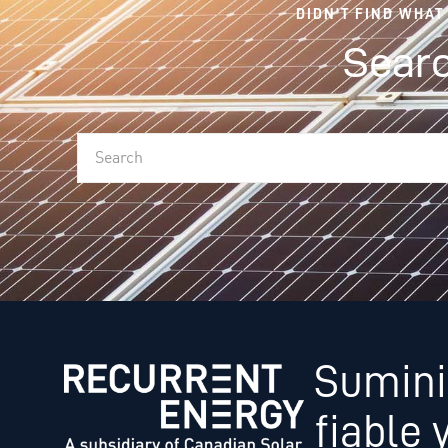
DIDN'T FIND WHAT
Searc
Sumini
fiable 