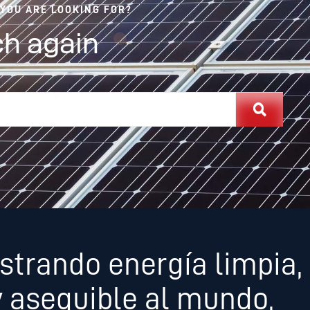
 YOU ARE LOOKING FOR?
h again
strando energía limpia,
y asequible al mundo,