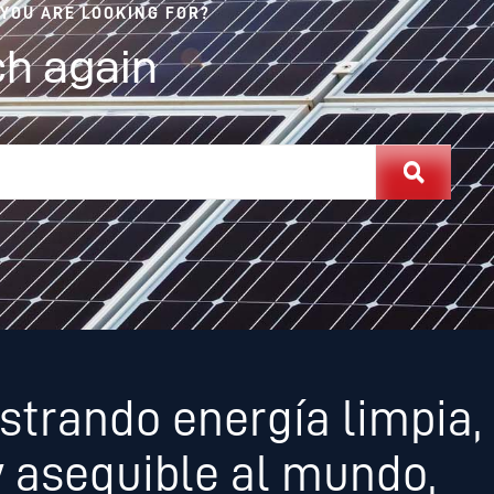
 YOU ARE LOOKING FOR?
h again
strando energía limpia,
y asequible al mundo,