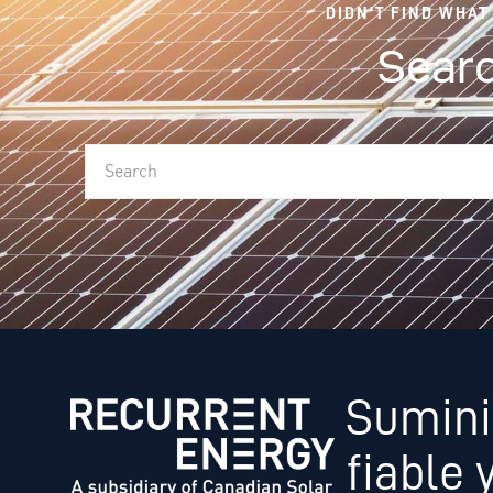
DIDN'T FIND WHAT
Searc
Sumini
fiable 