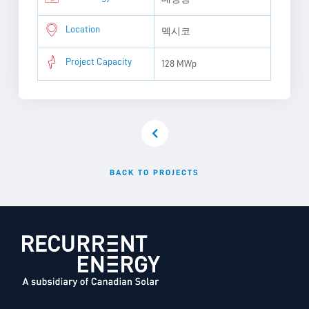
Location
멕시코
Project Capacity
128 MWp
BACK TO PROJECTS