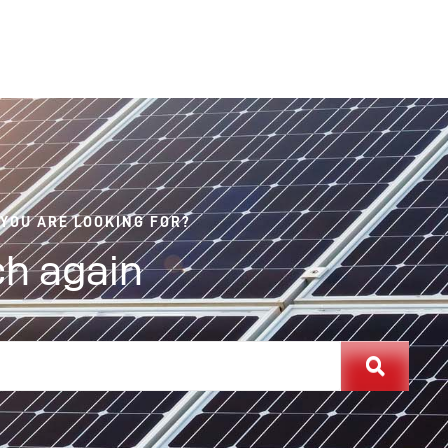
 YOU ARE LOOKING FOR?
h again