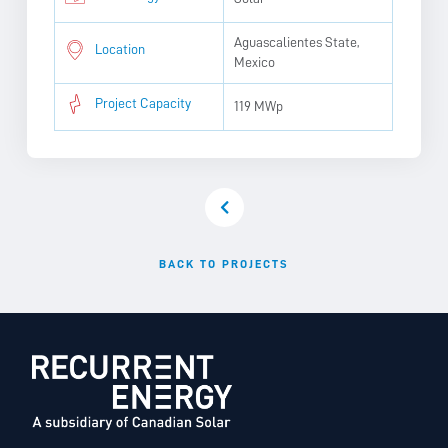
Aguascalientes State,
Location
Mexico
Project Capacity
119 MWp
BACK TO PROJECTS