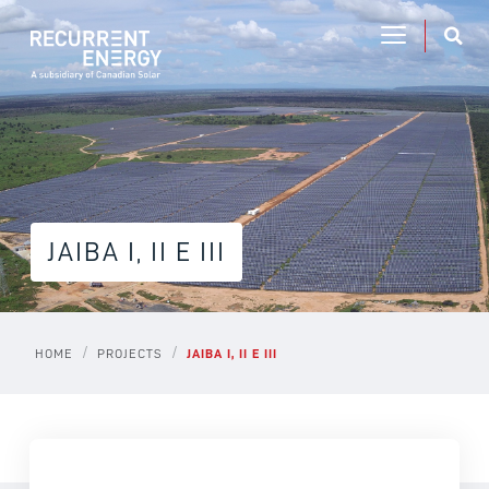
JAIBA I, II E III
/
/
HOME
PROJECTS
JAIBA I, II E III