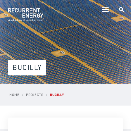
BUCILLY
/
/
HOME
PROJECTS
BUCILLY