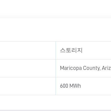
스토리지
Maricopa County, Ar
600 MWh