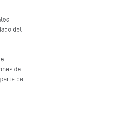
les,
dado del
ue
iones de
 parte de