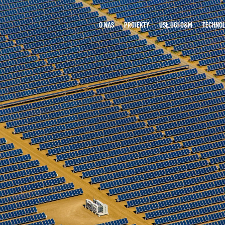
O NAS
PROJEKTY
USŁUGI O&M
TECHNOL