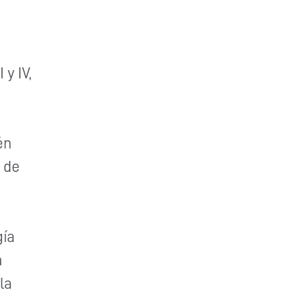
 y IV,
én
 de
ía
a
la