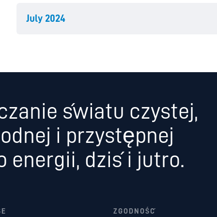
July 2024
czanie światu czystej,
odnej i przystępnej
energii, dziś i jutro.
SE
ZGODNOŚĆ