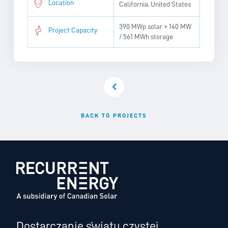
Location
California, United States
390 MWp solar + 140 MW
Project Capacity
/ 561 MWh storage
BACK TO PROJECTS
Dostarczanie światu czystej,