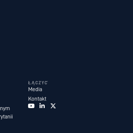
ŁĄCZYĆ
Media
Kontakt
snym
ytanii