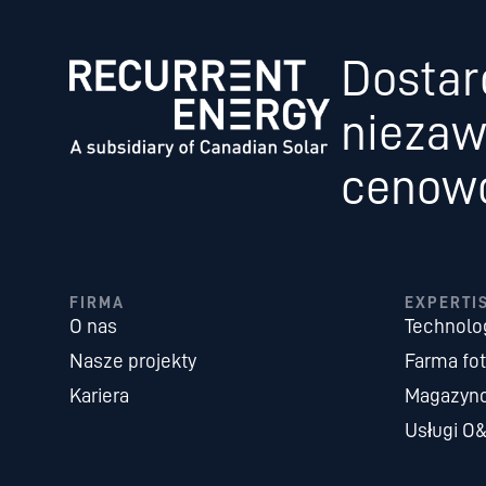
Dostar
niezaw
cenowo 
FIRMA
EXPERTI
O nas
Technolo
Nasze projekty
Farma fo
Kariera
Magazyno
Usługi O