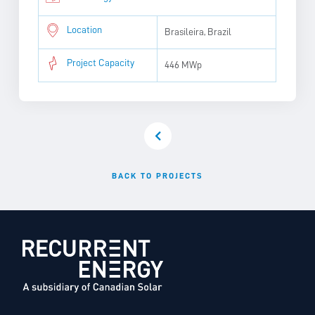
Location
Brasileira, Brazil
Project Capacity
446 MWp
BACK TO PROJECTS