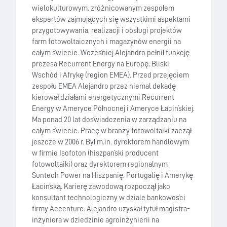
wielokulturowym, zróżnicowanym zespołem
ekspertów zajmujących się wszystkimi aspektami
przygotowywania, realizacji i obsługi projektów
farm fotowoltaicznych i magazynów energii na
całym świecie. Wcześniej Alejandro pełnił funkcję
prezesa Recurrent Energy na Europę, Bliski
Wschód i Afrykę (region EMEA). Przed przejęciem
zespołu EMEA Alejandro przez niemal dekadę
kierował działami energetycznymi Recurrent
Energy w Ameryce Północnej i Ameryce Łacińskiej.
Ma ponad 20 lat doświadczenia w zarządzaniu na
całym świecie. Pracę w branży fotowoltaiki zaczął
jeszcze w 2006 r. Był m.in. dyrektorem handlowym
w firmie Isofoton (hiszpański producent
fotowoltaiki) oraz dyrektorem regionalnym
Suntech Power na Hiszpanię, Portugalię i Amerykę
Łacińską. Karierę zawodową rozpoczął jako
konsultant technologiczny w dziale bankowości
firmy Accenture. Alejandro uzyskał tytuł magistra-
inżyniera w dziedzinie agroinżynierii na