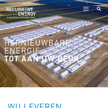
HERNIEUWBARE
ENERGIE
TOT AAN UW DEUR.
WIJ LEVEREN