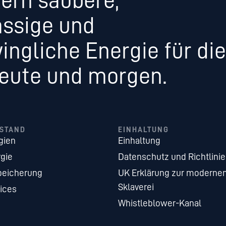
fern saubere,
ässige und
ingliche Energie für die
heute und morgen.
STAND
EINHALTUNG
gien
Einhaltung
gie
Datenschutz und Richtlini
peicherung
UK Erklärung zur moderne
Sklaverei
ices
Whistleblower-Kanal