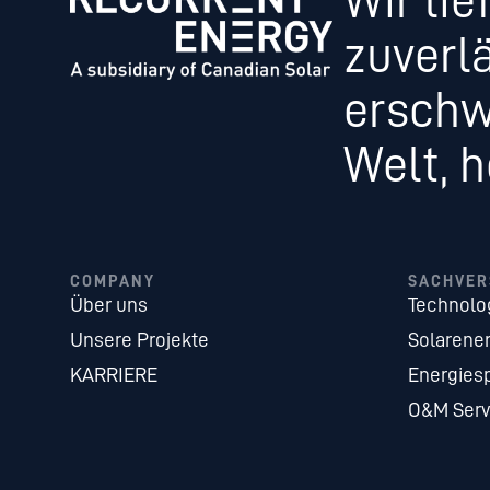
Wir lie
zuverl
erschw
Welt, 
COMPANY
SACHVER
Über uns
Technolo
Unsere Projekte
Solarener
KARRIERE
Energies
O&M Serv