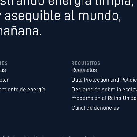
strando energía limpia,
y asequible al mundo,
mañana.
NES
REQUISITOS
ías
Requisitos
olar
Data Protection and Polici
miento de energía
Declaración sobre la escla
moderna en el Reino Unido
Canal de denuncias