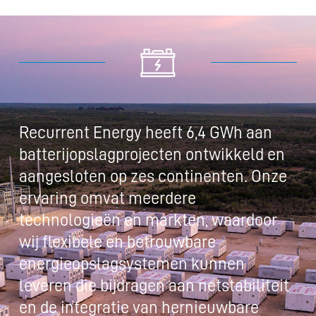
Recurrent Energy heeft 6,4 GWh aan
batterijopslagprojecten ontwikkeld en
aangesloten op zes continenten. Onze
ervaring omvat meerdere
technologieën en markten, waardoor
wij flexibele en betrouwbare
energieopslagsystemen kunnen
leveren die bijdragen aan netstabiliteit
en de integratie van hernieuwbare