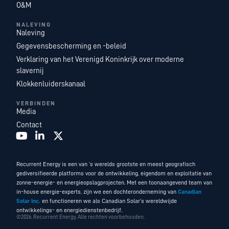
O&M
NALEVING
Naleving
Gegevensbescherming en -beleid
Verklaring van het Verenigd Koninkrijk over moderne
slavernij
Klokkenluiderskanaal
VERBINDEN
Media
Contact
Recurrent Energy is een van ’s werelds grootste en meest geografisch
gediversifieerde platforms voor de ontwikkeling, eigendom en exploitatie van
zonne-energie- en energieopslagprojecten. Met een toonaangevend team van
in-house energie-experts, zijn we een dochteronderneming van
Canadian
Solar Inc.
en functioneren we als Canadian Solar’s wereldwijde
ontwikkelings- en energiedienstenbedrijf.
©2026. Recurrent Energy. Alle rechten voorbehouden.