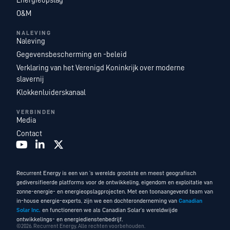
Energieopslag
O&M
NALEVING
Naleving
Gegevensbescherming en -beleid
Verklaring van het Verenigd Koninkrijk over moderne
slavernij
Klokkenluiderskanaal
VERBINDEN
Media
Contact
Recurrent Energy is een van ’s werelds grootste en meest geografisch
gediversifieerde platforms voor de ontwikkeling, eigendom en exploitatie van
zonne-energie- en energieopslagprojecten. Met een toonaangevend team van
in-house energie-experts, zijn we een dochteronderneming van
Canadian
Solar Inc.
en functioneren we als Canadian Solar’s wereldwijde
ontwikkelings- en energiedienstenbedrijf.
©2026. Recurrent Energy. Alle rechten voorbehouden.