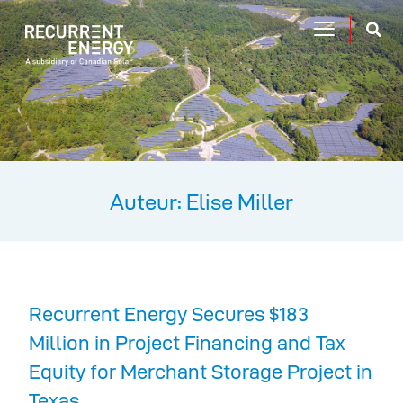
Auteur:
Elise Miller
Recurrent Energy Secures $183
Million in Project Financing and Tax
Equity for Merchant Storage Project in
Texas